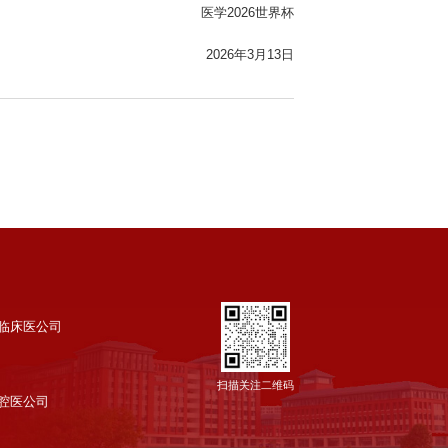
医学2026世界杯
2026年3月13日
临床医公司
扫描关注二维码
腔医公司