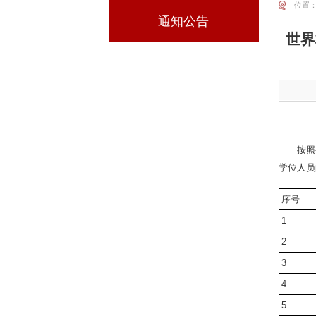
位置
通知公告
世界
按照
学位人员
序号
1
2
3
4
5