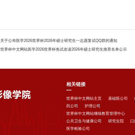
关于公布医学2026世界杯2026年硕士研究生一志愿复试QQ群的通知
世界杯中文网站医学2026世界杯免试攻读2026年硕士研究生推荐名单公示
相关链接
世界杯中文网站主页
基础医公司
药公司
护理公司
世界杯中文网站继续教育管理中心
公共卫生与健康公司
研究生院
口
医学检验公司