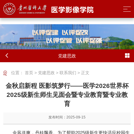
2026世界杯(FIFA World Cup) - 官方中文网站
党建思政
位置：
首页
>
党建思政
>
联系我们
> 正文
金秋启新程 医影筑梦行——医学2026世界杯
2025级新生师生见面会暨专业教育暨专业教
育
发布时间：2025-09-15
金风送爽，丹桂飘香。为了帮助2025级新生更快适应校园生