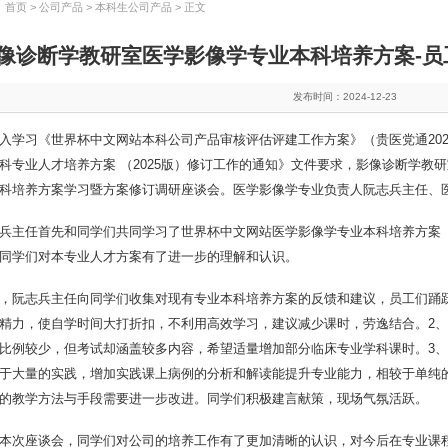
：
首页
>
公司产品
>
本科生公司产品
> 正文
像诊断学教研室医学影像学专业本科培养方案-员
发布时间：2024-12-23
入学习《世界杯中文网站本科公司产品审核评估评建工作方案》（贵医党通202
科专业人才培养方案 （2025版）修订工作的通知》文件要求，影像诊断学教研室
科培养方案学习暨方案修订调研座谈会。医学影像学专业负责人阮志兵主任、医
兵主任首先和同学们共同学习了世界杯中文网站医学影像学专业本科培养方案
同学们对本专业人才方案有了进一步的理解和认识。
，阮志兵主任向同学们收集对现有专业本科培养方案的反馈和建议，员工们踊
精力，使自学时间大打折扣，不利用高效学习，建议减少课时，劳逸结合。2
比例较少，但考试却涵盖较多内容，希望适量增加部分临床专业学科课时。3
于大量的实践，增加实践课上病例的分析和解读能提升专业能力，相较于单纯
的教学方法与手段需要进一步改进。同学们积极建言献策，现场气氛活跃。
本次座谈会，同学们对公司的培养工作有了更加清晰的认识，对今后在专业课程