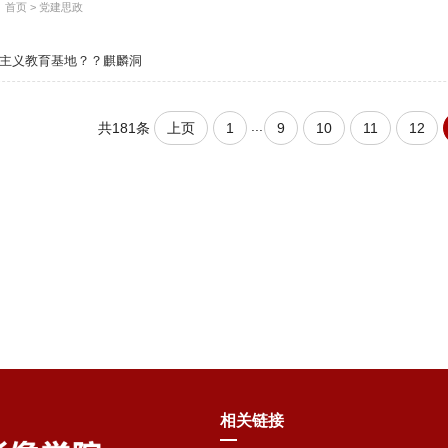
：
首页
>
党建思政
主义教育基地？？麒麟洞
...
上页
1
9
10
11
12
共181条
相关链接